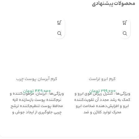
محصولات پیشنهادی
کرم ابرو تراست
کرم آبرسان پوست چرب
299,000
تومان
449,000
تومان
ویژگی‌ها : كنترل ريزش موي ابرو و
ویژگی‌ها : آبرسان، مرطوب‌كننده و
كمك به رشد مجدد آن تقويت‌كننده
نرم‌كننده پوست بازسازنده لايه
ابرو و افزايش‌دهنده ضخامت ابرو
محافظ پوست تنظيم‌كننده ترشح
محرك توليد كلاژن و ضد
چربی جلوگيري از ايجاد جوش و
راديكال‌هاي آزاد (حاوي
آكنه (حاوي كمپلكس زينك) فاقد
ويتامين‌هاي A,C,E)
چربي (Oil-Free) و بسيار سبك با
جذب سريع مناسب براي بعد از
اصلاح صورت پايه عالي براي آرايش