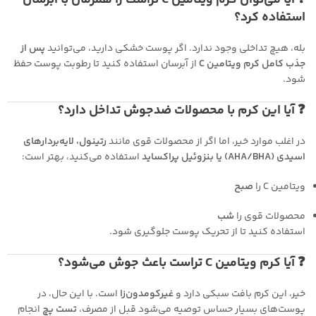
❓ آیا می‌توان کرم ویتامین C تراست را همزمان با آبرسان
استفاده کرد؟
بله، هیچ تداخلی وجود ندارد. اگر پوست خشکی دارید، می‌توانید
پس از
جذب کامل کرم ویتامین C
از آبرسان استفاده کنید تا رطوبت پوست حفظ
شود.
❓ آیا این کرم با محصولات ضدجوش تداخل دارد؟
در اغلب موارد خیر، اما اگر از محصولات قوی مانند
رتینول، لایه‌بردارهای
اسیدی (AHA/BHA) یا بنزوئیل پراکساید
استفاده می‌کنید، بهتر است:
ویتامین C را
صبح
محصولات قوی را
شب
استفاده کنید تا از تحریک پوست جلوگیری شود.
❓ آیا کرم ویتامین C تراست باعث جوش می‌شود؟
خیر، این کرم بافت سبکی دارد و
غیرکومدون‌زا
است. با این حال، در
پوست‌های بسیار حساس توصیه می‌شود قبل از مصرف،
تست پچ
انجام