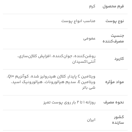
فرم محصول
کرم
نوع پوست
مناسب انواع پوست
جنسیت
عمومی
مصرف‌کننده
روشن‌کننده، جوان‌کننده، افزایش کلاژن‌سازی،
کاربرد
آنتی‌اکسیدان
ویتامین C پایدار، کلاژن هیدرولیز شده، کوآنزیم Q10،
مواد مؤثره
ویتامین E، سدیم هیالورونات، هیالورونیک اسید،
شی باتر
نحوه مصرف
روزانه ۱ تا ۲ بار روی پوست تمیز
کشور
ایران
سازنده