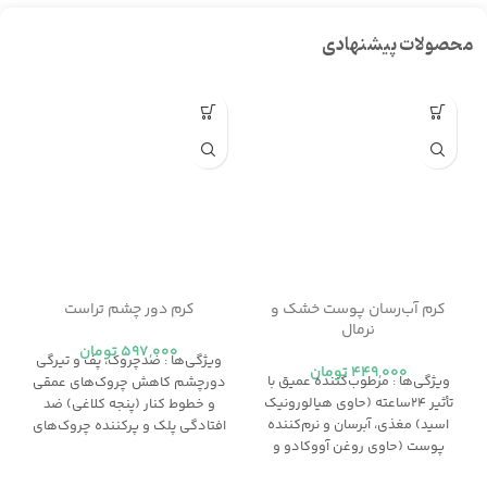
محصولات پیشنهادی
کرم آب‌رسان پوست خشک و
کرم دور چشم تراست
نرمال
597,000
تومان
ویژگی‌ها : ضدچروك، پف و تيرگي
449,000
تومان
ویژگی‌ها : مرطوب‌كننده عميق با
دورچشم كاهش چروك‌هاي عمقي
تأثير ٢٤ساعته (حاوي هيالورونيك
و خطوط كنار (پنجه كلاغي) ضد
اسيد) مغذي، آبرسان و نرم‌كننده
افتادگي پلك و پركننده چروك‌هاي
پوست (حاوي روغن آووكادو و
سطحی آبرسان، شفاف‌كننده و
جوجوبا) بازسازنده لايه محافظ
ضدالتهاب ضدراديكال‎‌هاي آزاد