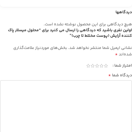
پوست جلوگيري از تبخير آب
(حاوي ويتامين‌هاي A,C,E) مناسب
پوست التيام‌بخش، ترميم‌كننده و
انواع پوست
دیدگاهها
شاداب‌كننده پوست جلوگيري از
ايجاد چين‌و‌چروک پايه عالي براي
هیچ دیدگاهی برای این محصول نوشته نشده است.
آرايش صورت (Primer) مناسب
اولین نفری باشید که دیدگاهی را ارسال می کنید برای “محلول میسلار پاک
پوست‌هاي نرمال تا خشك
کننده آرایش (پوست مختلط تا چرب)”
نشانی ایمیل شما منتشر نخواهد شد.
بخش‌های موردنیاز علامت‌گذاری
*
شده‌اند
امتیاز شما
*
دیدگاه شما