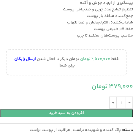
پيشگيري از ايجاد جوش و آكنه
تنظيم ترشح غدد چربي و ضدبراقي پوست
جمع‌كننده منافذ باز پوست
شاداب‌كننده، التيام‌بخش و ضدالتهاب
حفظ pH طبيعي پوست
مناسب پوست‌هاي مختلط تا چرب
فقط
2,500,000
تومان
تومان دیگر تا فعال شدن
ارسال رایگان
برای شما!
379,000
تومان
افزودن به سبد خرید
دسته:
پاک کننده و شوینده تراست
,
مراقبت از پوست تراست