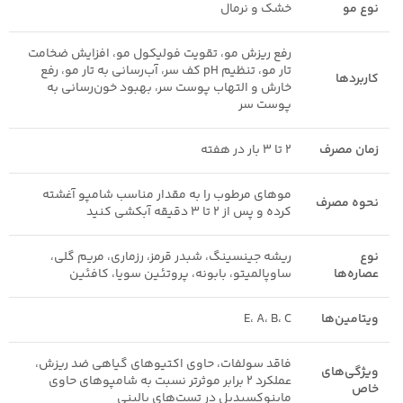
نوع مو
خشک و نرمال
رفع ریزش مو، تقویت فولیکول مو، افزایش ضخامت
تار مو، تنظیم pH کف سر، آب‌رسانی به تار مو، رفع
کاربردها
خارش و التهاب پوست سر، بهبود خون‌رسانی به
پوست سر
زمان مصرف
۲ تا ۳ بار در هفته
موهای مرطوب را به مقدار مناسب شامپو آغشته
نحوه مصرف
کرده و پس از ۲ تا ۳ دقیقه آبکشی کنید
نوع
ریشه جینسینگ، شبدر قرمز، رزماری، مریم گلی،
عصاره‌ها
ساوپالمیتو، بابونه، پروتئین سویا، کافئین
ویتامین‌ها
E، A، B، C
فاقد سولفات، حاوی اکتیوهای گیاهی ضد ریزش،
ویژگی‌های
عملکرد ۲ برابر موثرتر نسبت به شامپوهای حاوی
خاص
ماینوکسیدیل در تست‌های بالینی