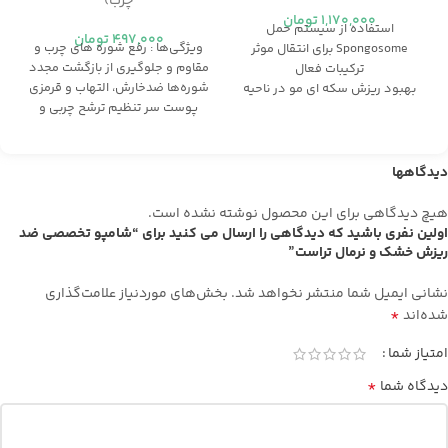
چرب)
1,170,000
تومان
استفاده از سیستم حمل
497,000
تومان
ویژگی‌ها : رفع شوره هاي چرب و
Spongosome برای انتقال موثر
مقاوم و جلوگيري از بازگشت مجدد
ترکیبات فعال
شوره‌ها ضدخارش، التهاب و قرمزي
بهبود ریزش سکه ای مو در ناحیه
پوست سر تنظيم ترشح چربي و
سر و صورت
كاهش چربي مو و پوست سر رفع
رویش مجدد موهای ریخته شده
پوسته پوسته شدن كف سر
خونرسانی به فولیکول و احیا
ضدقارچ و آنتي باكتريال تقويت
فولیکول آسیب دیده
دیدگاهها
فوليكول مو فاقد سولفات،
فاقد ماینوکسیدیل و الکل
سیلیکون، دایمتیکون، پارابن، الکل،
هیچ دیدگاهی برای این محصول نوشته نشده است.
پی ای جی و نمک
اولین نفری باشید که دیدگاهی را ارسال می کنید برای “شامپو تخصصی ضد
ریزش خشک و نرمال تراست”
نشانی ایمیل شما منتشر نخواهد شد.
بخش‌های موردنیاز علامت‌گذاری
*
شده‌اند
امتیاز شما
*
دیدگاه شما