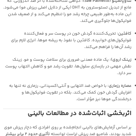
ساوپالمیتو (Saw Palmetto)
: گیاهی شناخته‌شده با اثر ضد آندروژنی، که
مانع از تبدیل تستوسترون به DHT (یکی از دلایل اصلی ریزش مو) می‌شود.
این ماده به‌طور طبیعی چرخه رشد مو را تنظیم می‌کند و از ضعیف شدن
فولیکول‌ها جلوگیری می‌کند.
کافئین
: تحریک‌کننده گردش خون در پوست سر و فعال‌کننده
فولیکول‌های خوابیده. کافئین با نفوذ به ریشه موها، انرژی لازم برای
رشد آن‌ها را فراهم می‌کند.
زینک (روی)
: یک ماده معدنی ضروری برای سلامت پوست و مو. زینک
نقش مهمی در بازسازی سلول‌ها، تقویت رشد مو و کاهش التهاب پوست
سر دارد.
عصاره رزماری
: با خواص ضد التهابی و آنتی‌اکسیدانی، رزماری نه تنها به
افزایش گردش خون کمک می‌کند، بلکه در تقویت فولیکول‌ها و
درخشندگی موها نیز مؤثر است.
اثربخشی اثبات‌شده در مطالعات بالینی
بر اساس آزمایش‌های بالینی انجام‌شده بر روی افرادی که دچار ریزش موی
شدید بودند، شامپو ضد ریزش تراست توانسته
تأثیری حدود ۲ برابر بیشتر