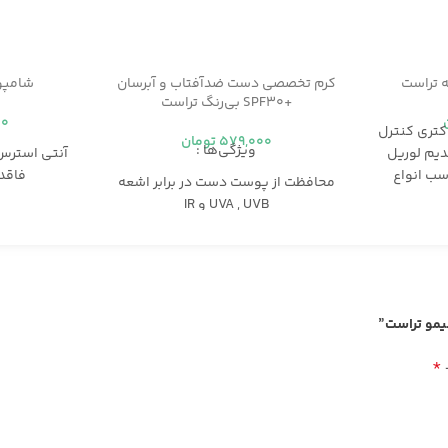
ه تراست
کرم تخصصی دست ضدآفتاب و آبرسان
شامپو
+SPF۳۰ بی‌رنگ تراست
00
کتری کنترل
579,000
تومان
ویژگی‌ها :
دیم لوریل
آنتی استرس 
سب انواع
فاقد 
محافظت از پوست دست در برابر اشعه
منا
UVA , UVB و IR
دارای اثر آبرسانی و نرم‌کنندگی پوست
دست
استحکام‌بخش سلول­‌های پوستی و
بهبوددهنده چین‌و‌چروک­‌های پوست
بهبود التهاب پوست دست با داشتن
لیمو تراست”
خواص آنتی‌اکسیدانی و ضدالتهابی
بی‌رنگ و مناسب آقایان و خانم‌ها
*
مناسب انواع پوست
فاقد پارابن