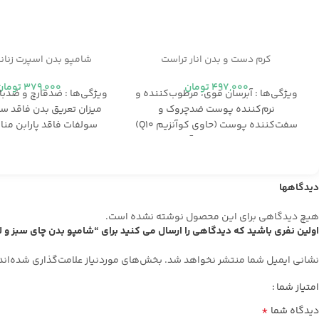
کرم دست و بدن انار تراست
شامپو بدن اسپرت زنان
497,000
تومان
379,000
تومان
ویژگی‌ها : آبرسان قوي، مرطوب‌كننده و
ویژگی‌ها : ضدقارچ و ضدبا
نرم‌كننده پوست ضدچروك و
میزان تعریق بدن فاقد س
سفت‌كننده پوست (حاوي كوآنزيم Q10)
سولفات فاقد پارابن منا
تقويت لايه دفاعي پوست آنتي اكسيدان
پوست
قوي (حاوي ويتامينE) شاداب‌كننده و
لطافت‌بخش پوست مناسب انواع پوست
دیدگاهها
هیچ دیدگاهی برای این محصول نوشته نشده است.
اولین نفری باشید که دیدگاهی را ارسال می کنید برای “شامپو بدن چای سبز و 
نشانی ایمیل شما منتشر نخواهد شد.
بخش‌های موردنیاز علامت‌گذاری شده‌اند
امتیاز شما
*
دیدگاه شما