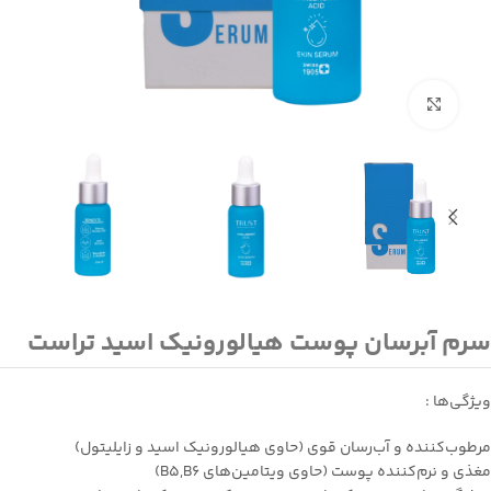
بزرگنمایی تصویر
سرم آبرسان پوست هیالورونیک ‌اسید تراست
ویژگی‌ها :
مرطوب‌كننده و آب‌رسان قوي (حاوي هيالورونيك اسيد و زايليتول)
مغذي و نرم‌كننده پوست (حاوي ويتامين‌هاي B5,B6)