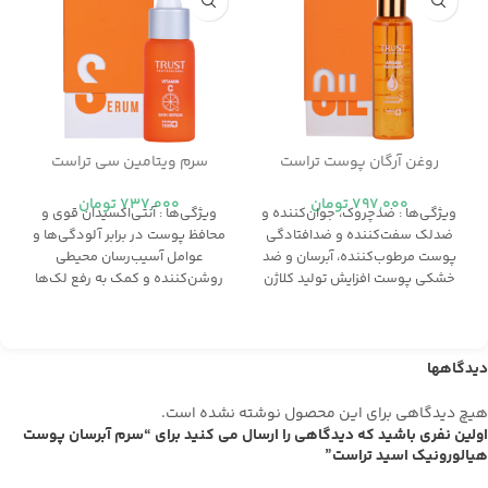
روغن آرگان پوست تراست
سرم ویتامین سی تراست
797,000
تومان
737,000
تومان
ویژگی‌ها : ضدچروك، جوان‌كننده و
ویژگی‌ها : آنتي‌اكسيدان قوي و
ضدلک سفت‌كننده و ضدافتادگي
محافظ پوست در برابر آلودگي‌ها و
پوست مرطوب‌كننده، آبرسان و ضد
عوامل آسيب‌رسان محيطی
خشكي پوست افزايش توليد كلاژن
روشن‌كننده و كمك به رفع لك‌ها
و الاستين و بهبود خاصيت ارتجاعي
و تيرگي پوست جوان‌كننده و
پوست جلوگيري از ايجاد ترك‌هاي
كاهش چين‌و‌چروك‌هاي سطحي
پوستي (stretch marks) ناشي از
پوست افزايش كلاژن‌سازي،
بارداري، شيردهي، افزايش يا
استحكام و سفتي پوست (حاوي
دیدگاهها
كاهش وزن بدن و… ترميم‌كننده
آمينواسيد‌ها و ويتامين B6)
پوست‌هاي آسيب‌ديده از درمان
افزايش خون‌رساني به سلول‌هاي
هیچ دیدگاهی برای این محصول نوشته نشده است.
آكنه و جاي زخم (اسكار)
پوستي و تقويت اتصالات بين
اولین نفری باشید که دیدگاهی را ارسال می کنید برای “سرم آبرسان پوست
سلولي مناسب انواع پوست
هیالورونیک ‌اسید تراست”