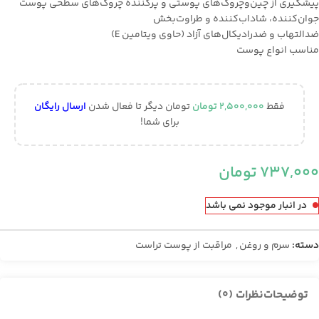
پيشگيري از چين‌و‌چروك‌هاي پوستي و پركننده چروك‌هاي سطحي پوست
جوان‌كننده، شاداب‌كننده و طراوت‌بخش
ضدالتهاب و ضدراديكال‌هاي آزاد (حاوي ويتامين E)
مناسب انواع پوست
فقط
2,500,000
تومان
تومان دیگر تا فعال شدن
ارسال رایگان
برای شما!
737,000
تومان
در انبار موجود نمی باشد
دسته:
سرم و روغن
,
مراقبت از پوست تراست
توضیحات
نظرات (0)