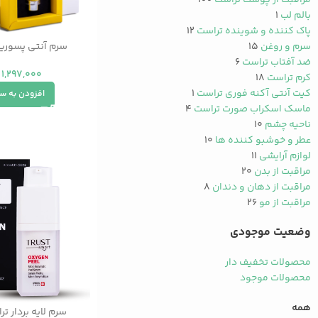
مراقبت از پوست تراست
۱۰۰
بالم لب
۱
پاک کننده و شوینده تراست
۱۲
سرم و روغن
۱۵
سرم آنتی پسوری
ضد آفتاب تراست
۶
1,297,000
کرم تراست
۱۸
کیت آنتی آکنه فوری تراست
۱
افزودن به س
ماسک اسکراب صورت تراست
۴
ناحیه چشم
۱۰
عطر و خوشبو کننده ها
۱۰
لوازم آرایشی
۱۱
مراقبت از بدن
۲۰
مراقبت از دهان و دندان
۸
مراقبت از مو
۲۶
وضعیت موجودی
محصولات تخفیف دار
محصولات موجود
همه
سرم لایه بردار ت