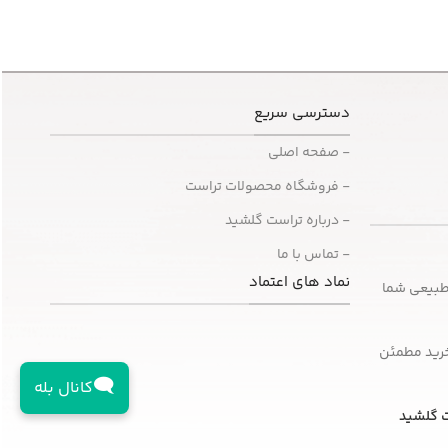
دسترسی سریع
- صفحه اصلی
- فروشگاه محصولات تراست
- درباره تراست گلشید
- تماس با ما
نماد های اعتماد
طبیعی شما
خرید مطمئن
🗨️
کانال بله
 گلشید